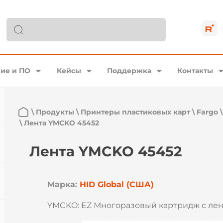
ие и ПО
Кейсы
Поддержка
Контакты
\
Продукты
\
Принтеры пластиковых карт
\
Fargo
\
Лента YMCKO 45452
Лента YMCKO 45452
Марка:
HID Global (США)
YMCKO: EZ Многоразовый картридж с лен