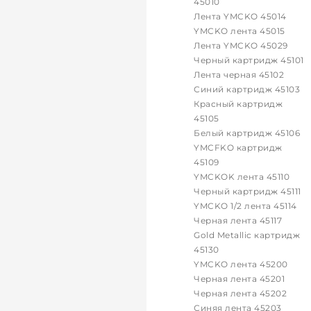
45010
Лента YMCKO 45014
YMCKO лента 45015
Лента YMCKO 45029
Черный картридж 45101
Лента черная 45102
Синий картридж 45103
Красный картридж
45105
Белый картридж 45106
YMCFKO картридж
45109
YMCKOK лента 45110
Черный картридж 45111
YMCKO 1/2 лента 45114
Черная лента 45117
Gold Metallic картридж
45130
YMCKO лента 45200
Черная лента 45201
Черная лента 45202
Синяя лента 45203