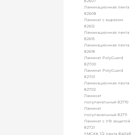
82607
Ламинационная лента
82608
Ламинат с вырезом
82612
Ламинационная лента
82615
Ламинационная лента
82618
Ламинат PolyGuard
82700
Ламинат PolyGuard
82701
Ламинационная лента
82702
Ламинат
полупанельный 82710
Ламинат
полупанельный 82711
Ламинат с УФ защитой
82721
YMCKK 1/2 лента 84049