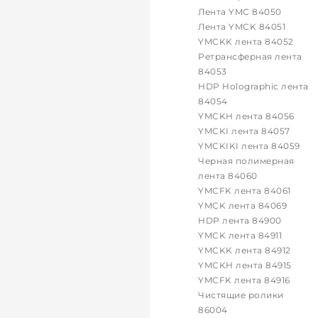
Лента YMC 84050
Лента YMCK 84051
YMCKK лента 84052
Ретрансферная лента
84053
HDP Holographic лента
84054
YMCKH лента 84056
YMCKI лента 84057
YMCKIKI лента 84059
Черная полимерная
лента 84060
YMCFK лента 84061
YMCK лента 84069
HDP лента 84900
YMCK лента 84911
YMCKK лента 84912
YMCKH лента 84915
YMCFK лента 84916
Чистящие ролики
86004