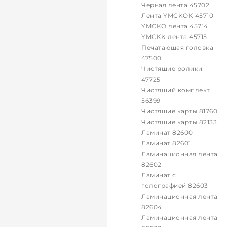
Черная лента 45702
Лента YMCKOK 45710
YMCKO лента 45714
YMCKK лента 45715
Печатающая головка
47500
Чистящие ролики
47725
Чистящий комплект
56399
Чистящие карты 81760
Чистящие карты 82133
Ламинат 82600
Ламинат 82601
Ламинационная лента
82602
Ламинат с
голографией 82603
Ламинационная лента
82604
Ламинационная лента