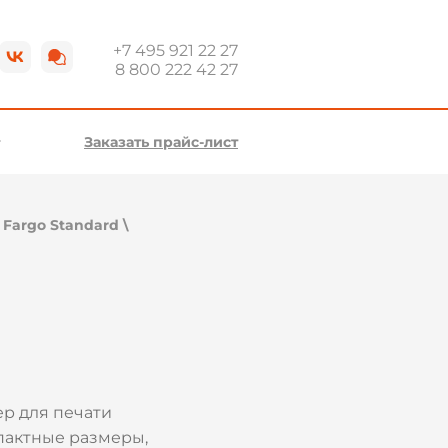
+7 495 921 22 27
8 800 222 42 27
Заказать прайс-лист
\
Fargo Standard
\
р для печати
пактные размеры,