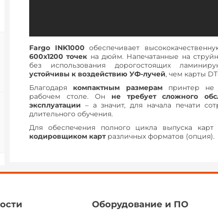
Fargo INK1000
обеспечивает высококачественну
600
x
1200 точек
на дюйм. Напечатанные на струйн
без использования дорогостоящих ламини
устойчивы к воздействию УФ-лучей
, чем карты D
Благодаря
компактным размерам
принтер не 
рабочем столе. Он
не требует сложного об
эксплуатации
– а значит, для начала печати со
длительного обучения.
Для обеспечения полного цикла выпуска карт
кодировщиком карт
различных форматов (опция).
ости
Оборудование и ПО