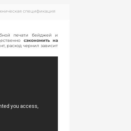
ехническая спецификация
бной печати бейджей и
щественно
сэкономить на
нт, расход чернил зависит