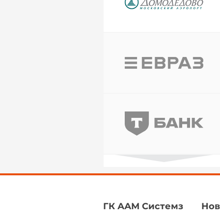
ГК ААМ Системз
Нов