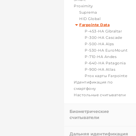
Proximity
Suprema
HID Global
Farpointe Data
P-453-HA Gibraltar
P-300-HA Cascade
P-500-HA Alps
P-530-HA EuroMount
P-710-HA Andes
P-640-HA Patagonia
P-900-HA Atlas
Prox карты Farpointe
Идентификация по
смартфону
Настольные считыватели
Биометрические
считыватели
Дальняя идентификация