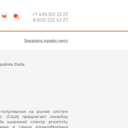
+7 495 921 22 27
8 800 222 42 27
Заказать прайс-лист
pointe Data
е популярных на рынке систем
nc. (США) предлагает линейку
ебя широкий спектр proximity
ания в самых разнообразных