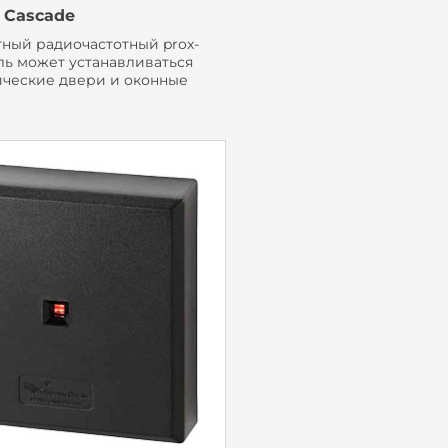
 Cascade
тный радиочастотный prox-
ль может устанавливаться
ические двери и оконные