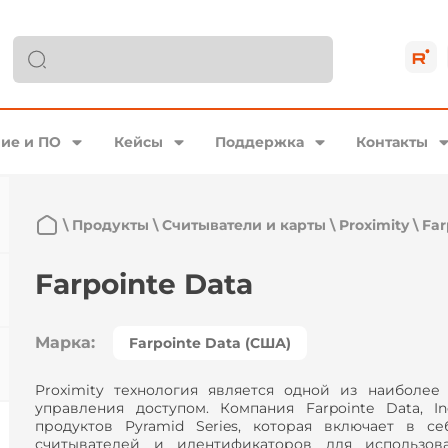
ие и ПО
Кейсы
Поддержка
Контакты
\
Продукты
\
Считыватели и карты
\
Proximity
\
Far
Farpointe Data
Марка:
Farpointe Data (США)
Proximity технология является одной из наиболе
управления доступом. Компания Farpointe Data, I
продуктов Pyramid Series, которая включает в с
считывателей и идентификаторов для использов