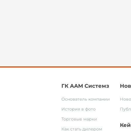
ГК ААМ Системз
Нов
Основатель компании
Ново
История в фото
Публ
Торговые марки
Кей
Как стать дилером