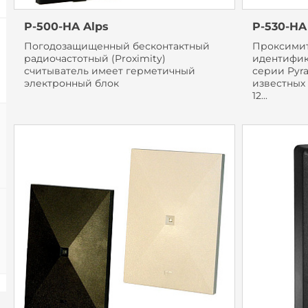
P-500-HA Alps
P-530-HA
Погодозащищенный бесконтактный
Проксимит
радиочастотный (Proximity)
идентифик
считыватель имеет герметичный
серии Pyra
электронный блок
известных
12...