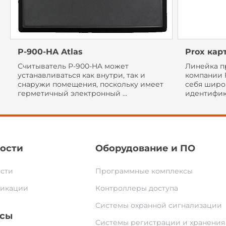
P-900-HA Atlas
Prox кар
Считыватель P-900-HA может
Линейка пр
устанавливаться как внутри, так и
компании F
снаружи помещения, поскольку имеет
себя широ
герметичный электронный ...
идентифика
ости
Оборудование и ПО
сти
Программные комплексы
икации
Контроллеры доступа
Системы охранной сигнализации
сы
Системы регистрации и хранения