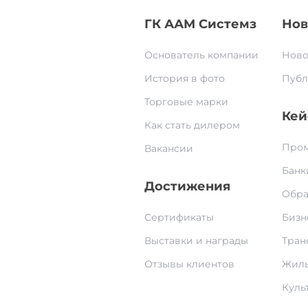
ГК ААМ Системз
Нов
Основатель компании
Ново
История в фото
Публ
Торговые марки
Кей
Как стать дилером
Пром
Вакансии
Банк
Достижения
Обра
Сертификаты
Бизн
Выставки и награды
Тран
Отзывы клиентов
Жилы
Культ