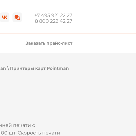
+7 495 921 22 27
8 800 222 42 27
Заказать прайс-лист
man
\
Принтеры карт Pointman
нней печати с
100 шт. Скорость печати