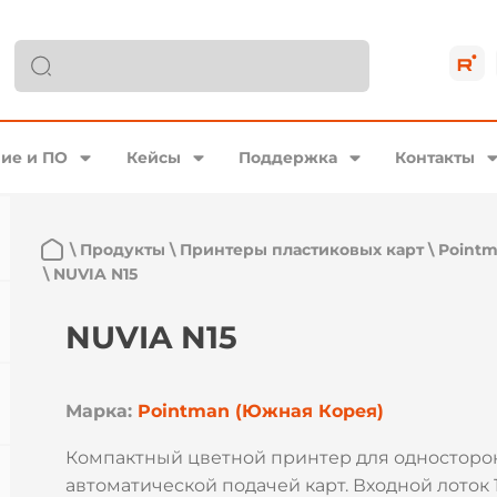
ие и ПО
Кейсы
Поддержка
Контакты
\
Продукты
\
Принтеры пластиковых карт
\
Point
\
NUVIA N15
NUVIA N15
Марка:
Pointman (Южная Корея)
Компактный цветной принтер для односторо
автоматической подачей карт. Входной лоток 