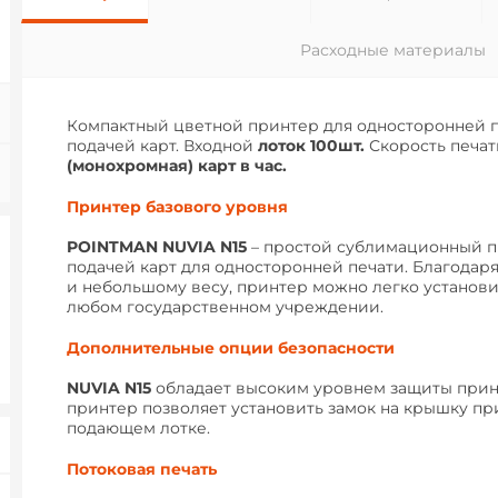
Расходные материалы
Компактный цветной принтер для односторонней п
подачей карт. Входной
л
оток 100шт.
Скорость печат
(монохромная) карт в час.
Принтер базового уровня
POINTMAN NUVIA N15
– простой сублимационный п
подачей карт для односторонней печати. Благодар
и небольшому весу, принтер можно легко установи
любом государственном учреждении.
Дополнительные опции безопасности
NUVIA N15
обладает высоким уровнем защиты прин
принтер позволяет установить замок на крышку пр
подающем лотке.
Потоковая печать