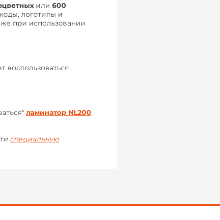
ноцветных
или
600
коды, логотипы и
аже при использовании
ет воспользоваться
ваться*
ламинатор NL200
сти
специальную