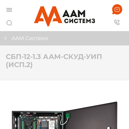
ААМ Системз
СБП-12-1.3 ААМ-СКУД-УИП
(ИСП.2)