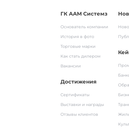
ГК ААМ Системз
Нов
Основатель компании
Ново
История в фото
Публ
Торговые марки
Кей
Как стать дилером
Пром
Вакансии
Банк
Достижения
Обра
Сертификаты
Бизн
Выставки и награды
Тран
Отзывы клиентов
Жилы
Культ