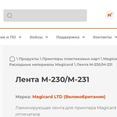
ие и ПО
Кейсы
Поддержка
Контакты
\
Продукты
\
Принтеры пластиковых карт
\
Magica
Расходные материалы Magicard
\
Лента M-230/M-231
Лента M-230/M-231
Марка:
Magicard LTD (Великобритания)
Ламинирующая лента для принтера Magicard 
отпечатков