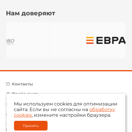
Нам доверяют
Контакты
Прайс-лист
Мы используем cookies для оптимизации
Карта сайта
сайта. Если вы не согласны на
обработку
aam@aamsystems.ru
cookies
, измените настройки браузера.
© 2004 — 2026 «AAM Systems»
Принять
Политика обработки персональных данных