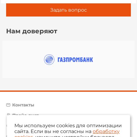
Задать вопрос
Нам доверяют
Контакты
Прайс-лист
Мы используем cookies для оптимизации
Карта сайта
сайта. Если вы не согласны на
обработку
aam@aamsystems.ru