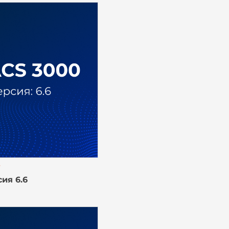
7
ия 6.6