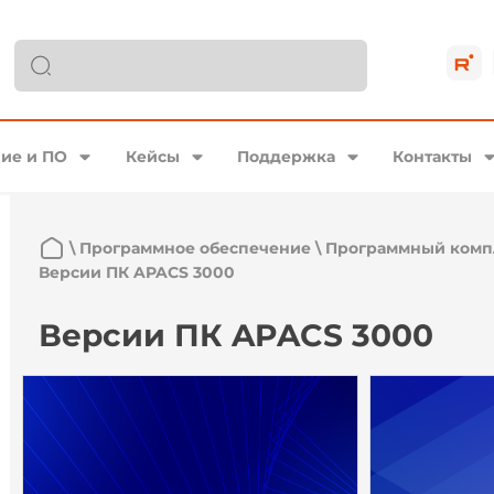
ие и ПО
Кейсы
Поддержка
Контакты
\
Программное обеспечение
\
Программный комп
Версии ПК APACS 3000
Версии ПК APACS 3000