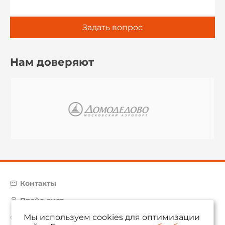
Задать вопрос
Нам доверяют
Контакты
Прайс-лист
Мы используем cookies для оптимизации
Карта сайта