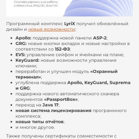
Программный комплекс
LyriX
получил обновлённый
дизайн и
новые возможности
:
Apollo:
поддержка новой панели
ASP-2
;
GRG:
новые кнопки вкладок и новые настройки в
соответствии со
152-ФЗ
;
EVS:
управление сейфом и ячейками на плане;
KeyGuard:
новые возможности управления
ключами;
переработан и улучшен модуль
«Охранный
терминал»
;
углублена поддержка
Apollo, KeyGuard, Suprema
и GRG
;
поддержка нового автоматического сканера
документов
«PassportBox»
;
переход на
Java 17
;
новая система лицензирования
программного
комплекса;
новые типы отчётов
;
и многое другое.
Также получены сертификаты совместимости с