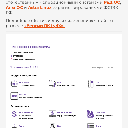
отечественными операционными системами
РЕД ОС
,
Альт ОС
и
Astra Linux
, зарегистрированными ФСТЭК
РФ.
Подробнее об этих и других изменениях читайте в
разделе
«Версии ПК LyriX».
Что нового в версиях LyriX?

новая функциональность

оптимизация

модификация функционала
Что нового в 6.1.1?
Дата выпуска:  23.12.2022
Модули оборудования
Apollo ASP
GRG
EVS
Поддержка ASP-2
Соответствие 152-ФЗ
Управление с планов
KeyGuard
Таблица состояния ключей
Логика системы
Лицензирование
Охранный терминал
Look & feel
Новая система 
Переработка модуля
Изменен графический 
лицензирования
интерфейс
Ядро
Linux
Отчеты