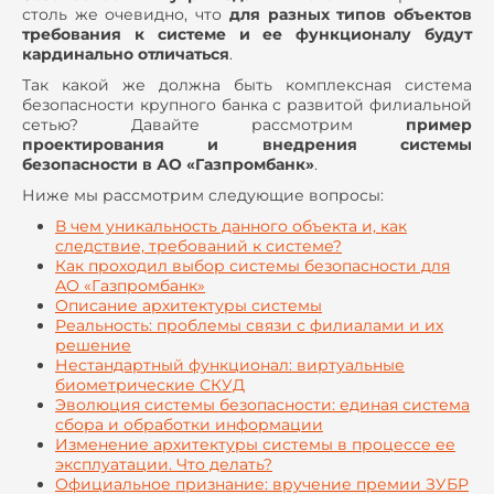
столь же очевидно, что
для разных типов объектов
требования к системе и ее функционалу будут
кардинально отличаться
.
Так какой же должна быть комплексная система
безопасности крупного банка с развитой филиальной
сетью? Давайте рассмотрим
пример
проектирования и внедрения системы
безопасности в АО «Газпромбанк»
.
Ниже мы рассмотрим следующие вопросы:
В чем уникальность данного объекта и, как
следствие, требований к системе?
Как проходил выбор системы безопасности для
АО «Газпромбанк»
Описание архитектуры системы
Реальность: проблемы связи с филиалами и их
решение
Нестандартный функционал: виртуальные
биометрические СКУД
Эволюция системы безопасности: единая система
сбора и обработки информации
Изменение архитектуры системы в процессе ее
эксплуатации. Что делать?
Официальное признание: вручение премии ЗУБР