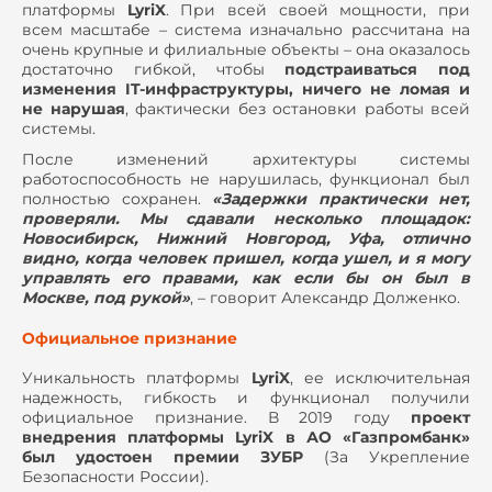
платформы
LyriX
. При всей своей мощности, при
всем масштабе – система изначально рассчитана на
очень крупные и филиальные объекты – она оказалось
достаточно гибкой, чтобы
подстраиваться под
изменения IT-инфраструктуры, ничего не ломая и
не нарушая
, фактически без остановки работы всей
системы.
После изменений архитектуры системы
работоспособность не нарушилась, функционал был
полностью сохранен.
«Задержки практически нет,
проверяли. Мы сдавали несколько площадок:
Новосибирск, Нижний Новгород, Уфа, отлично
видно, когда человек пришел, когда ушел, и я могу
управлять его правами, как если бы он был в
Москве, под рукой»
, – говорит Александр Долженко.
Официальное признание
Уникальность платформы
LyriX
, ее исключительная
надежность, гибкость и функционал получили
официальное признание. В 2019 году
проект
внедрения платформы LyriX в АО «Газпромбанк»
был удостоен премии ЗУБР
(За Укрепление
Безопасности России).