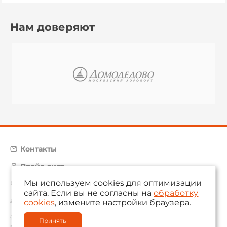
Нам доверяют
Контакты
Прайс-лист
Мы используем cookies для оптимизации
Карта сайта
сайта. Если вы не согласны на
обработку
aam@aamsystems.ru
cookies
, измените настройки браузера.
© 2004 — 2026 «AAM Systems»
Принять