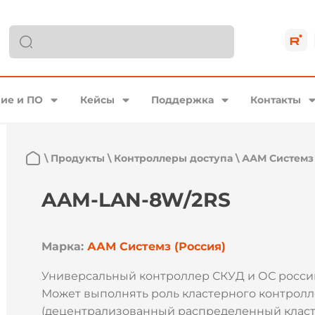
ие и ПО
Кейсы
Поддержка
Контакты
\
Продукты
\
Контроллеры доступа
\
ААМ Системз
AAM-LAN-8W/2RS
Марка:
ААМ Системз (Россия)
Универсальный контроллер СКУД и ОС россий
Может выполнять роль кластерного контрол
(децентрализованный распределенный клас