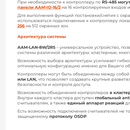
При необходимости к контроллеру по
RS-485 могу
панели AAM-IO-16/2
на 16 контролируемых входов и
Для выполнения функций постановки/снятия с охр
использоваться подключаемые к контроллеру лок
256
на 512 охранных зон.
Архитектура системы
ААМ-LAN-8W/2RS
– универсальное устройство, по
системы различной архитектуры: кластерные, мно
Возможность выбора архитектуры усиливает гибко
оптимальную конфигурацию именно для Вашего об
Контроллеры могут быть объединены между собой
или LAN,
что позволяет создавать крупные развет
безопасности и контроля доступа.
Возможность объединения контроллеров
в класте
Внутри каждого кластера доступен
глобальный
ant
считывателям, а также
ед
иный аппарат реакций
дл
Есть возможность подключения считывателей не то
защищенному
протоколу OSDP
.