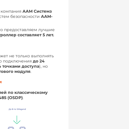
 компания
ААМ Системз
стем безопасности
ААМ-
что предоставляем лучшие
роллер составляет 5 лет.
жет не только выполнять
ю подключения
до 24
4 точками доступа
), но
тового модуля
.
и
лей по классическому
485 (OSDP)
.