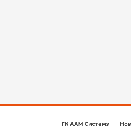
ГК ААМ Системз
Нов