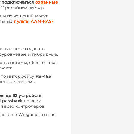
т подключаться
охранные
 2 релейных выхода.
аны помещений могут
альные
пульты AAM-RAS-
зволяющее создавать
гоуровневые и гибридные.
сть системы, обеспечивая
ъекта.
 по интерфейсу
RS-485
вленные системы
ры до 32 устройств.
i-passback
по всем
я всех контролеров.
лько по Wiegand, но и по