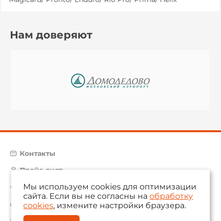
Нам доверяют
Контакты
Прайс-лист
Мы используем cookies для оптимизации
Карта сайта
сайта. Если вы не согласны на
обработку
aam@aamsystems.ru
cookies
, измените настройки браузера.
© 2004 — 2026 «AAM Systems»