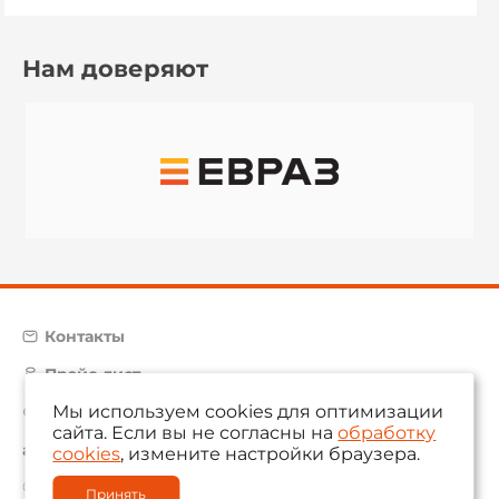
Нам доверяют
Контакты
Прайс-лист
Мы используем cookies для оптимизации
Карта сайта
сайта. Если вы не согласны на
обработку
aam@aamsystems.ru
cookies
, измените настройки браузера.
© 2004 — 2026 «AAM Systems»
Принять