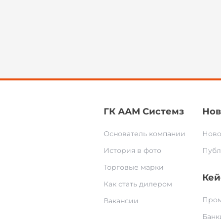
ГК ААМ Системз
Нов
Основатель компании
Ново
История в фото
Публ
Торговые марки
Кей
Как стать дилером
Пром
Вакансии
Банк