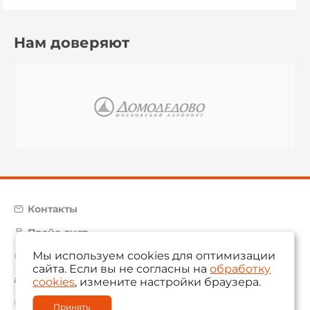
Нам доверяют
Контакты
Прайс-лист
Мы используем cookies для оптимизации
Карта сайта
сайта. Если вы не согласны на
обработку
aam@aamsystems.ru
cookies
, измените настройки браузера.
© 2004 — 2026 «AAM Systems»
Принять