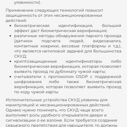
уязвимости).
Применение следующих технологий повысит
защищенность от этих несанкционированных
действий:
биометрическая идентификация, больший
эффект даст биометрическая верификация;
различные методы обнаружения парного прохода
(датчики подсчета людей, видеоанализ,
контактные коврики, весовые платформы и т.д.),
что является нетиповой задачей для большинства
СКУД;
криптозащищенные идентификаторы либо
биометрическая верификация, которая позволяет
выявить проход по дубликату чужой карты;
считыватели с протоколом OSDP с поддержкой
шифрования либо также биометрическая
верификация, которая позволяет выявить проход
по коду чужой карты.
Исполнительные устройства СКУД уязвимы для
манипуляций и несанкционированных действий.
Однако нужно понимать, что СКУД чаще всего
выполняет роль удобного открывателя двери и
сигнализации о ее взломе. Если требуется создание
серьезного препятствия для нарушителя, то должны