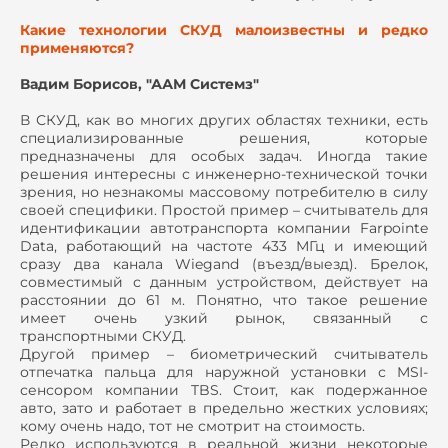
Какие технологии СКУД малоизвестны и редко
применяются?
Вадим Борисов, "ААМ Системз"
В СКУД, как во многих других областях техники, есть
специализированные решения, которые
предназначены для особых задач. Иногда такие
решения интересны с инженерно-технической точки
зрения, но незнакомы массовому потребителю в силу
своей специфики. Простой пример – считыватель для
идентификации автотранспорта компании Farpointe
Data, работающий на частоте 433 МГц и имеющий
сразу два канала Wiegand (въезд/выезд). Брелок,
совместимый с данным устройством, действует на
расстоянии до 61 м. Понятно, что такое решение
имеет очень узкий рынок, связанный с
транспортными СКУД.
Другой пример – биометрический считыватель
отпечатка пальца для наружной установки с MSI-
сенсором компании TBS. Стоит, как подержанное
авто, зато и работает в предельно жестких условиях;
кому очень надо, тот не смотрит на стоимость.
Редко используются в реальной жизни некоторые