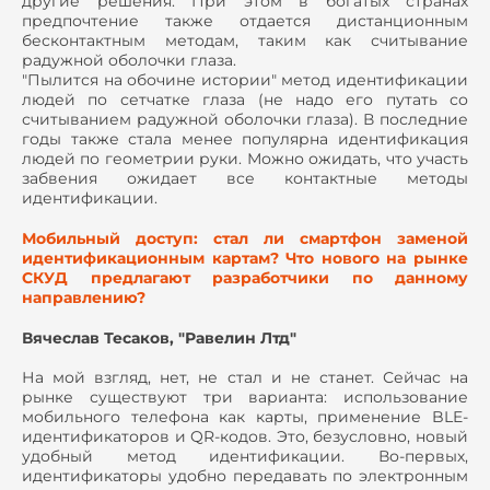
другие решения. При этом в богатых странах
предпочтение также отдается дистанционным
бесконтактным методам, таким как считывание
радужной оболочки глаза.
"Пылится на обочине истории" метод идентификации
людей по сетчатке глаза (не надо его путать со
считыванием радужной оболочки глаза). В последние
годы также стала менее популярна идентификация
людей по геометрии руки. Можно ожидать, что участь
забвения ожидает все контактные методы
идентификации.
Мобильный доступ: стал ли смартфон заменой
идентификационным картам? Что нового на рынке
СКУД предлагают разработчики по данному
направлению?
Вячеслав Тесаков, "Равелин Лтд"
На мой взгляд, нет, не стал и не станет. Сейчас на
рынке существуют три варианта: использование
мобильного телефона как карты, применение BLE-
идентификаторов и QR-кодов. Это, безусловно, новый
удобный метод идентификации. Во-первых,
идентификаторы удобно передавать по электронным