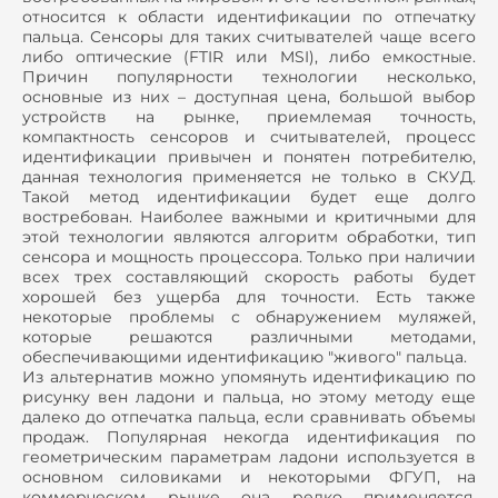
относится к области идентификации по отпечатку
пальца. Сенсоры для таких считывателей чаще всего
либо оптические (FTIR или MSI), либо емкостные.
Причин популярности технологии несколько,
основные из них – доступная цена, большой выбор
устройств на рынке, приемлемая точность,
компактность сенсоров и считывателей, процесс
идентификации привычен и понятен потребителю,
данная технология применяется не только в СКУД.
Такой метод идентификации будет еще долго
востребован. Наиболее важными и критичными для
этой технологии являются алгоритм обработки, тип
сенсора и мощность процессора. Только при наличии
всех трех составляющий скорость работы будет
хорошей без ущерба для точности. Есть также
некоторые проблемы с обнаружением муляжей,
которые решаются различными методами,
обеспечивающими идентификацию "живого" пальца.
Из альтернатив можно упомянуть идентификацию по
рисунку вен ладони и пальца, но этому методу еще
далеко до отпечатка пальца, если сравнивать объемы
продаж. Популярная некогда идентификация по
геометрическим параметрам ладони используется в
основном силовиками и некоторыми ФГУП, на
коммерческом рынке она редко применяется.