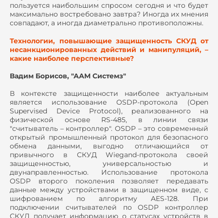
пользуется наибольшим спросом сегодня и что будет
максимально востребовано завтра? Иногда их мнения
совпадают, а иногда диаметрально противоположны.
Технологии, повышающие защищенность СКУД от
несанкционированных действий и манипуляций, –
какие наиболее перспективные?
Вадим Борисов, "ААМ Системз"
В контексте защищенности наиболее актуальным
является использование OSDP-протокола (Open
Supervised Device Protocol), реализованного на
физической основе RS-485, в линии связи
"считыватель – контроллер". OSDP – это современный
открытый промышленный протокол для безопасного
обмена данными, выгодно отличающийся от
привычного в СКУД Wiegand-протокола своей
защищенностью, универсальностью и
двунаправленностью. Использование протокола
OSDP второго поколения позволяет передавать
данные между устройствами в защищенном виде, с
шифрованием по алгоритму AES-128. При
подключении считывателей по OSDP контроллер
СКУД получает информацию о статусах устройств в