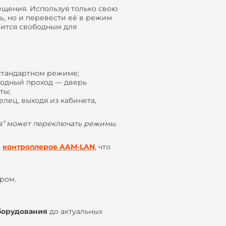
щения. Используя только свою
ь, но и перевести её в режим
овится свободным для
стандартном режиме;
бодный проход — дверь
ты;
лец, выходя из кабинета,
та” может переключать режимы
.
и
контроллеров AAM-LAN
, что
ром.
борудования
до актуальных