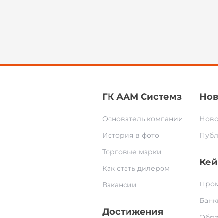
ГК ААМ Системз
Нов
Основатель компании
Ново
История в фото
Публ
Торговые марки
Кей
Как стать дилером
Пром
Вакансии
Банк
Достижения
Обра