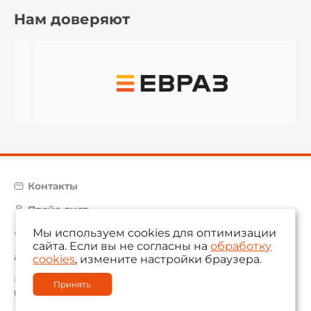
Нам доверяют
Контакты
Прайс-лист
Мы используем cookies для оптимизации
Карта сайта
сайта. Если вы не согласны на
обработку
aam@aamsystems.ru
cookies
, измените настройки браузера.
© 2004 — 2026 «AAM Systems»
Принять
Политика обработки персональных данных