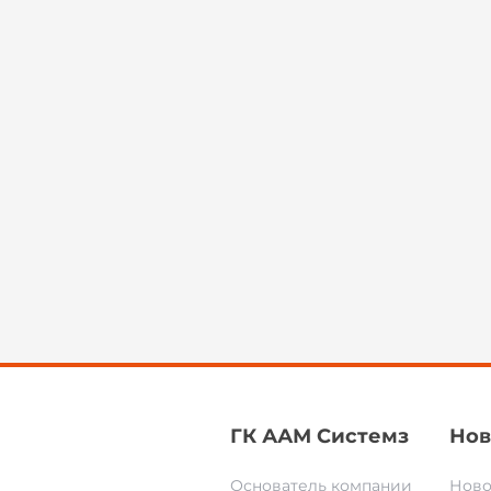
ГК ААМ Системз
Нов
Основатель компании
Ново