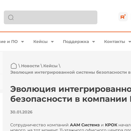
ие и ПО
Кейсы
Поддержка
Контакты
\
Новости
\
Кейсы
\
Эволюция интегрированной системы безопасности 
Эволюция интегрированн
безопасности в компании
30.01.2026
Сотрудничество компаний
ААМ Системз
и
КРОК
начало
нового, на тот момент, 11-этажного офисного центра п