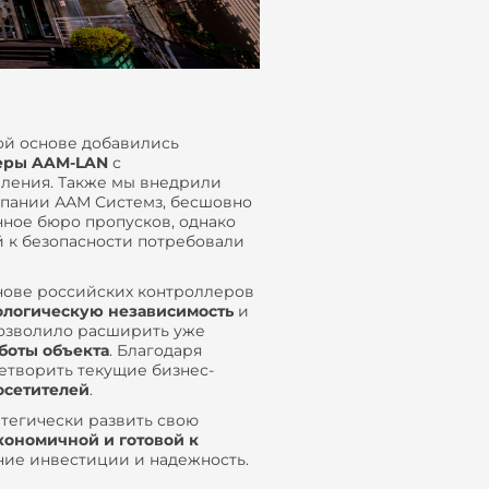
ой основе добавились
еры AAM-LAN
с
ления. Также мы внедрили
пании ААМ Системз, бесшовно
енное бюро пропусков, однако
 к безопасности потребовали
снове российских контроллеров
ологическую независимость
и
озволило расширить уже
аботы объекта
. Благодаря
етворить текущие бизнес-
осетителей
.
атегически развить свою
кономичной и готовой к
ние инвестиции и надежность.