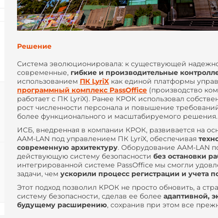
Решение
Система эволюционировала: к существующей надежн
современные,
гибкие и производительные
контролл
использованием
ПК LyriX
как единой платформы управ
программный комплекс PassOffice
(производство ком
работает с ПК LyriX). Ранее КРОК использовал собств
рост численности персонала и повышение требований
более функционального и масштабируемого решения.
ИСБ, внедренная в компании КРОК, развивается на о
AAM-LAN под управлением ПК LyriX, обеспечивая
техн
современную архитектуру
. Оборудование AAM-LAN п
действующую систему безопасности
без остановки р
интегрированной системе PassOffice мы смогли удовл
задачи, чем
ускорили процесс регистрации и учета п
Этот подход позволил КРОК не просто обновить, а стр
систему безопасности, сделав ее более
адаптивной, э
будущему расширению
, сохранив при этом все преж