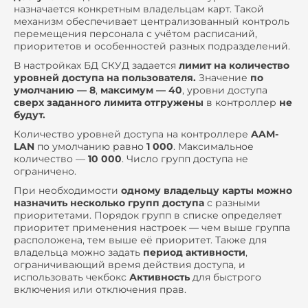
назначается конкретным владельцам карт. Такой
механизм обеспечивает централизованный контроль
перемещения персонала с учётом расписаний,
приоритетов и особенностей разных подразделений.
В настройках БД СКУД задается
лимит на количество
уровней доступа на пользователя.
Значение
по
умолчанию — 8
,
максимум — 40
, уровни доступа
сверх заданного лимита отгружены
в контроллер
не
будут.
Количество уровней доступа на контроллере
AAM-
LAN
по умолчанию равно
1 000
. Максимальное
количество —
10 000
. Число групп доступа не
ограничено.
При необходимости
одному владельцу карты можно
назначить несколько групп доступа
с разными
приоритетами. Порядок групп в списке определяет
приоритет применения настроек — чем выше группа
расположена, тем выше её приоритет. Также для
владельца можно задать
период активности
,
ограничивающий время действия доступа, и
использовать чекбокс
Активность
для быстрого
включения или отключения прав.