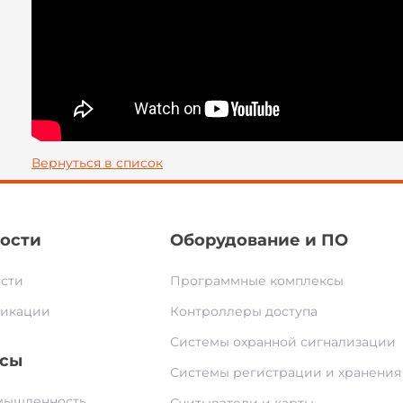
Вернуться в список
ости
Оборудование и ПО
сти
Программные комплексы
икации
Контроллеры доступа
Системы охранной сигнализации
сы
Системы регистрации и хранения
ышленность
Считыватели и карты