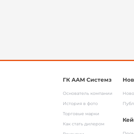
ГК ААМ Системз
Нов
Основатель компании
Ново
История в фото
Публ
Торговые марки
Кей
Как стать дилером
Пром
Вакансии