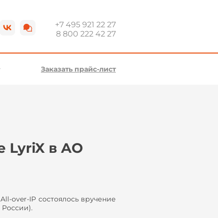
+7 495 921 22 27
8 800 222 42 27
Заказать прайс-лист
 LyriX в АО
ll-over-IP состоялось вручение
 России).