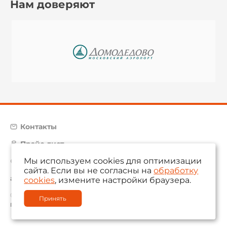
Нам доверяют
Контакты
Прайс-лист
Мы используем cookies для оптимизации
Карта сайта
сайта. Если вы не согласны на
обработку
aam@aamsystems.ru
cookies
, измените настройки браузера.
© 2004 — 2026 «AAM Systems»
Принять
Политика обработки персональных данных