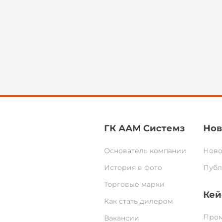
ГК ААМ Системз
Нов
Основатель компании
Ново
История в фото
Публ
Торговые марки
Кей
Как стать дилером
Пром
Вакансии