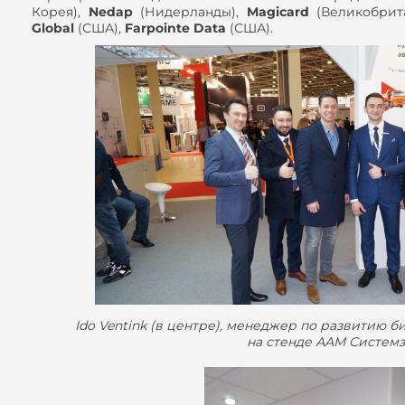
Корея),
Nedap
(Нидерланды),
Magicard
(Великобрит
Global
(США),
Farpointe Data
(США).
Ido Ventink (в центре), менеджер по развитию б
на стенде ААМ Системз