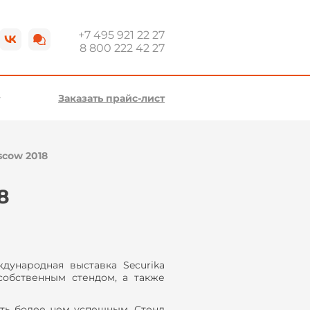
+7 495 921 22 27
8 800 222 42 27
Заказать прайс-лист
scow 2018
8
дународная выставка Securika
собственным стендом, а также
ть более чем успешным. Стенд