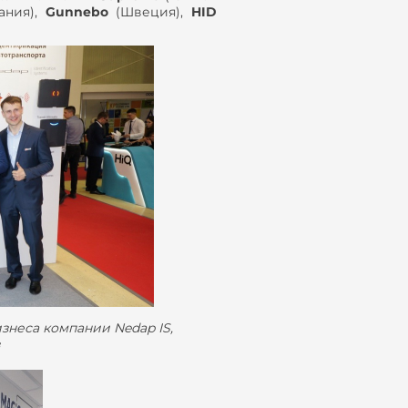
ания),
Gunnebo
(Швеция),
HID
изнеса компании Nedap IS,