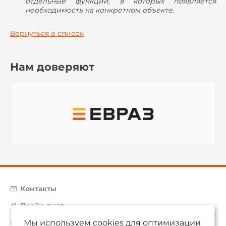
отдельные функции, в которых появляется
необходимость на конкретном объекте.
Вернуться в список
Нам доверяют
Контакты
Прайс-лист
Мы используем cookies для оптимизации
Карта сайта