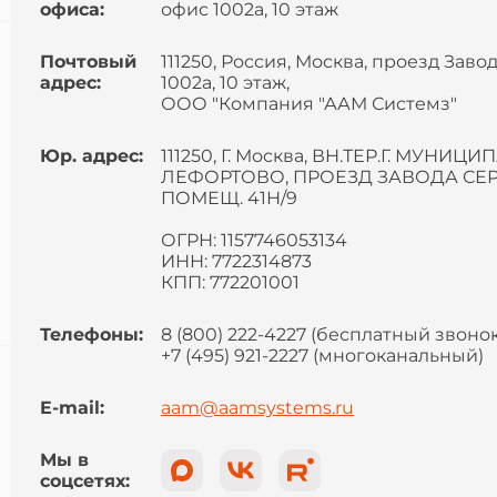
офиса:
офис 1002а, 10 этаж
Почтовый
111250, Россия, Москва, проезд Завод
адрес:
1002а, 10 этаж,
ООО "Компания "ААМ Системз"
Юр. адрес:
111250, Г. Москва, ВН.ТЕР.Г. МУНИ
ЛЕФОРТОВО, ПРОЕЗД ЗАВОДА СЕРП 
ПОМЕЩ. 41Н/9
ОГРН: 1157746053134
ИНН: 7722314873
КПП: 772201001
Телефоны:
8 (800) 222-4227 (бесплатный звонок
+7 (495) 921-2227 (многоканальный)
E-mail:
aam@aamsystems.ru
Мы в
соцсетях: