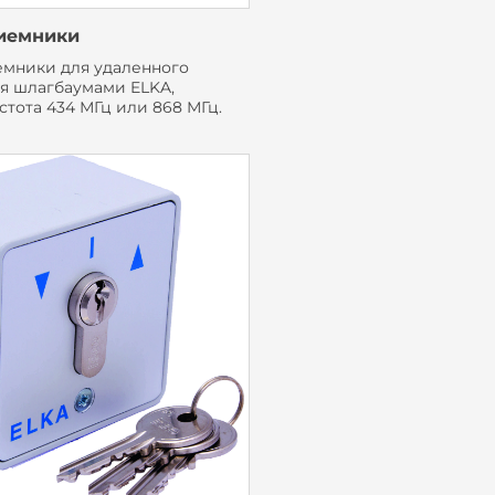
иемники
мники для удаленного
я шлагбаумами ELKA,
стота 434 МГц или 868 МГц.