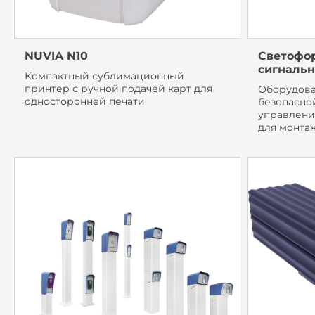
NUVIA N10
Светофор
сигналь
Компактный сублимационный
принтер с ручной подачей карт для
Оборудова
односторонней печати
безопасно
управлени
для монтаж