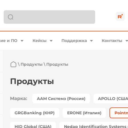
ие и ПО
Кейсы
Поддержка
Контакты
\
Продукты
\
Продукты
Продукты
Марка:
ААМ Системз (Россия)
APOLLO (США
GRGBanking (КНР)
ERONE (Италия)
Point
HID Global (США)
Nedap Identification System