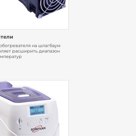
атели
 обогревателя на шлагбаум
оляет расширить диапазон
емператур