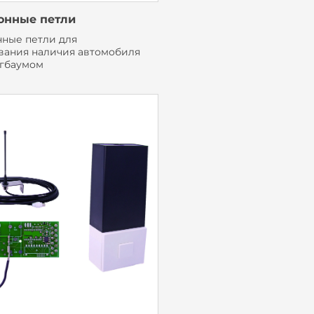
онные петли
ные петли для
вания наличия автомобиля
гбаумом