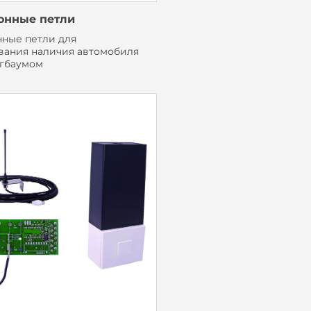
онные петли
ные петли для
вания наличия автомобиля
гбаумом