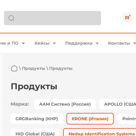
ие и ПО
Кейсы
Поддержка
Контакты
\
Продукты
\
Продукты
Продукты
Марка:
ААМ Системз (Россия)
APOLLO (США
GRGBanking (КНР)
ERONE (Италия)
Point
HID Global (США)
Nedap Identification System