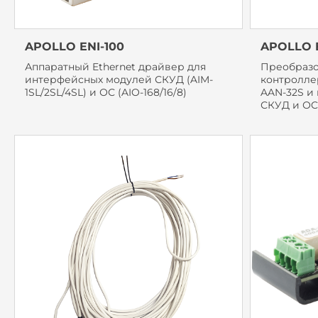
APOLLO ENI-100
APOLLO E
Аппаратный Ethernet драйвер для
Преобразов
интерфейсных модулей СКУД (AIM-
контролле
1SL/2SL/4SL) и ОС (AIO-168/16/8)
AAN-32S и
СКУД и ОC