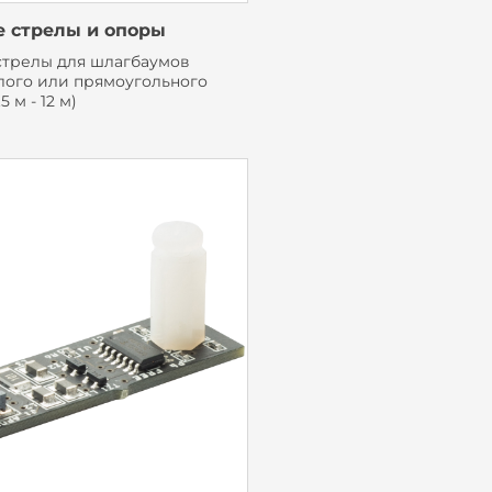
 стрелы и опоры
стрелы для шлагбаумов
глого или прямоугольного
5 м - 12 м)