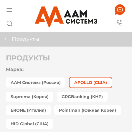
Продукты
ПРОДУКТЫ
Марка:
ААМ Системз (Россия)
APOLLO (США)
Suprema (Корея)
GRGBanking (КНР)
ERONE (Италия)
Pointman (Южная Корея)
HID Global (США)