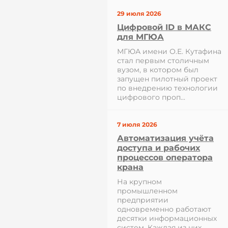
29 июля 2026
Цифровой ID в МАКС
для МГЮА
МГЮА имени О.Е. Кутафина
стал первым столичным
вузом, в котором был
запущен пилотный проект
по внедрению технологии
цифрового проп...
7 июля 2026
Автоматизация учёта
доступа и рабочих
процессов оператора
крана
На крупном
промышленном
предприятии
одновременно работают
десятки информационных
систем. Каждая из них