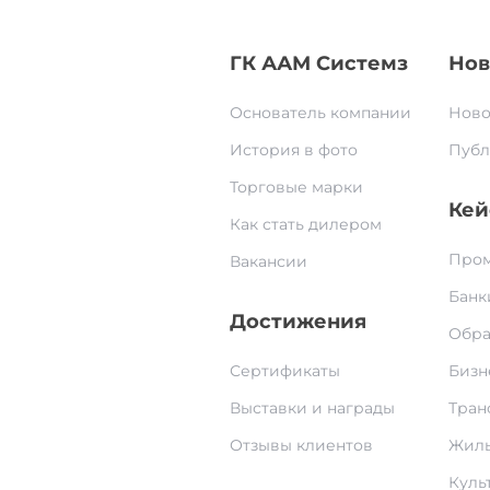
ГК ААМ Системз
Нов
Основатель компании
Ново
История в фото
Публ
Торговые марки
Кей
Как стать дилером
Пром
Вакансии
Банк
Достижения
Обра
Сертификаты
Бизн
Выставки и награды
Тран
Отзывы клиентов
Жилы
Культ