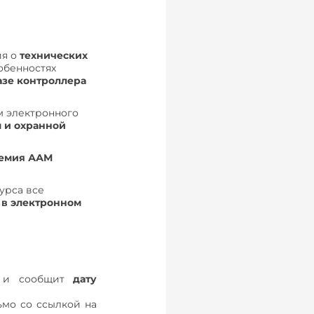
ия о
технических
собенностях
азе контроллера
м электронного
 и охранной
емия ААМ
курса все
 в электронном
в и сообщит
дату
ьмо со ссылкой на