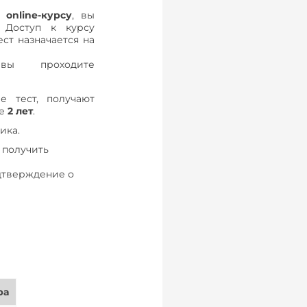
 к
online-курсу
, вы
. Доступ к курсу
ст назначается на
 вы проходите
 тест, получают
ие
2 лет
.
ика.
 получить
одтверждение о
ра