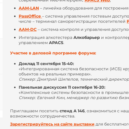
AAM-LAN
– линейка оборудования для построения
PassOffice
– система управления гостевым доступо
числе – терминал саморегистрации посетителей
P
AAM-DC
– система контроля и управления доступ
Интеграция алкотестера
Алкобарьер
и контролл
управлением
APACS
.
Участие в деловой программе форума:
Доклад 11 сентября 15-40
:
«Интегрированная система безопасности (ИСБ) к
объектов на реальных примерах».
Спикер: Дмитрий Шипелов, технический директо
Панельная дискуссия 11 сентября
16-
20:
«Комплексные системы безопасности в промышлен
Спикер: Евгений Кин, менеджер по развитию би
Приглашаем посетить
стенд А 146
, ознакомиться с н
возможности сотрудничества.
Зарегистрируйтесь на сайте выставки
для бесплатног