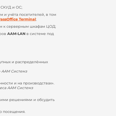
 СКУД и ОС;
м и учёта посетителей, в том
assOffice Terminal
;
ом к серверным шкафам ЦОД;
еров
AAM-LAN
в системе под
рупных и распределённых
р ААМ Системз
ности и на производствах».
знеса ААМ Системз
ашими решениями и обсудить
о посещения.