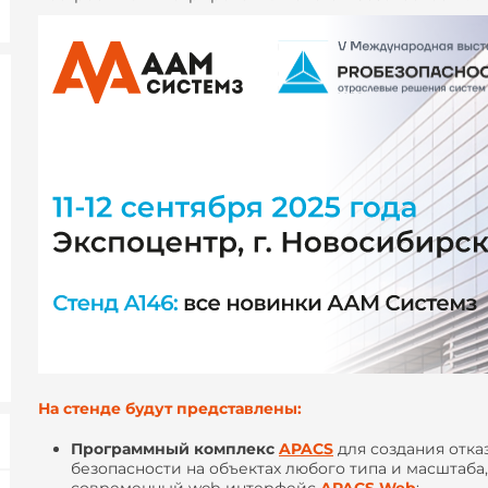
На стенде будут представлены:
Программный комплекс
APACS
для создания отка
безопасности на объектах любого типа и масштаба,
современный web-интерфейс
APACS Web
;