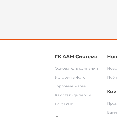
ГК ААМ Системз
Нов
Основатель компании
Ново
История в фото
Публ
Торговые марки
Кей
Как стать дилером
Пром
Вакансии
Банк